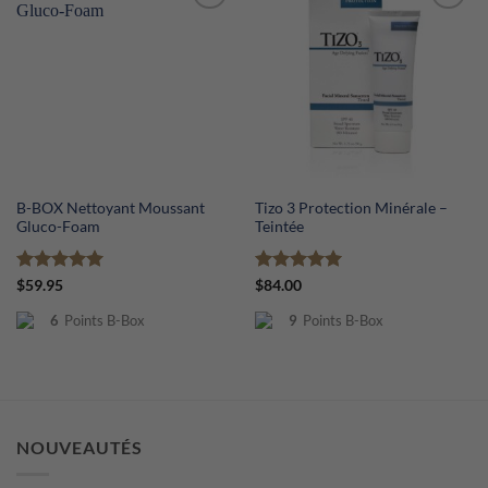
B-BOX Nettoyant Moussant
Tizo 3 Protection Minérale –
Gluco-Foam
Teintée
Note
5
sur
Note
5
sur
$
59.95
$
84.00
5
5
6
Points B-Box
9
Points B-Box
NOUVEAUTÉS