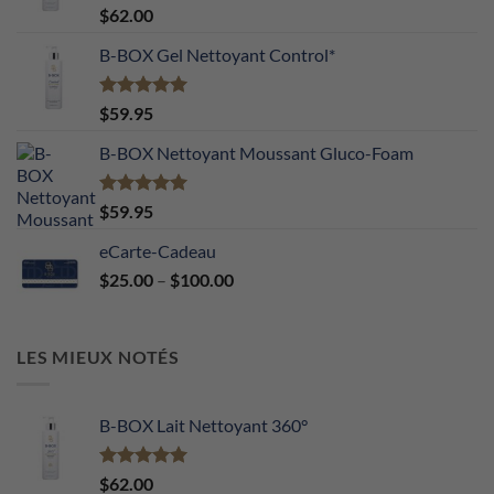
Note
5.00
$
62.00
sur 5
B-BOX Gel Nettoyant Control*
Note
5.00
$
59.95
sur 5
B-BOX Nettoyant Moussant Gluco-Foam
Note
5.00
$
59.95
sur 5
eCarte-Cadeau
Price
$
25.00
–
$
100.00
range:
$25.00
through
LES MIEUX NOTÉS
$100.00
B-BOX Lait Nettoyant 360°
Note
5.00
$
62.00