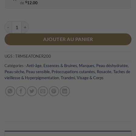
$
de
12.00
quantité de Tonique Sea Water Skin Recovery
AJOUTER AU PANIER
UGS :
TRMSEATONER200
Catégories :
Anti-âge
,
Essences & Bruines
,
Marques
,
Peau déshydratée
,
Peau sèche
,
Peau sensible
,
Préoccupations cutanées
,
Rosacée
,
Taches de
vieillesse & Hyperpigmentation
,
Trandmi
,
Visage & Corps