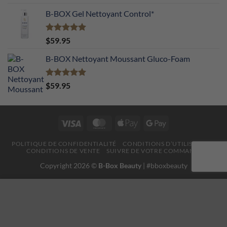
sur 5
B-BOX Gel Nettoyant Control*
Note
5.00
$
59.95
sur 5
B-BOX Nettoyant Moussant Gluco-Foam
Note
5.00
$
59.95
sur 5
Visa
MasterCard
Apple
Google
Pay
Pay
POLITIQUE DE CONFIDENTIALITÉ
CONDITIONS D’UTILISATION
CONDITIONS DE VENTE
SUIVRE DE VOTRE COMMANDE
Copyright 2026 ©
B-Box Beauty
| #bboxbeauty
This website uses 'cookies' to give you the best, most relevant
experience. Please accept cookies for Optimal Performance.
You can change which cookies are set at any time.