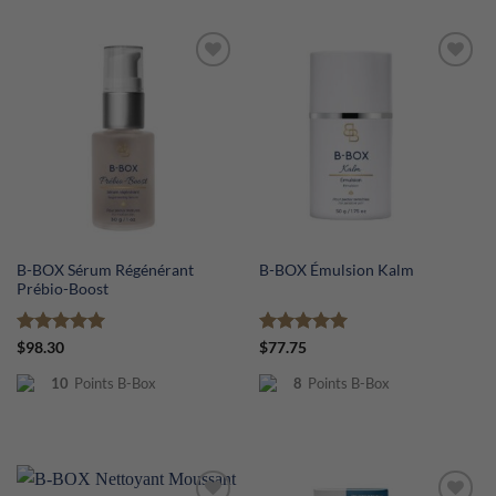
B-BOX Sérum Régénérant
B-BOX Émulsion Kalm
Prébio-Boost
Note
5
sur
Note
5
sur
$
98.30
$
77.75
5
5
10
Points B-Box
8
Points B-Box