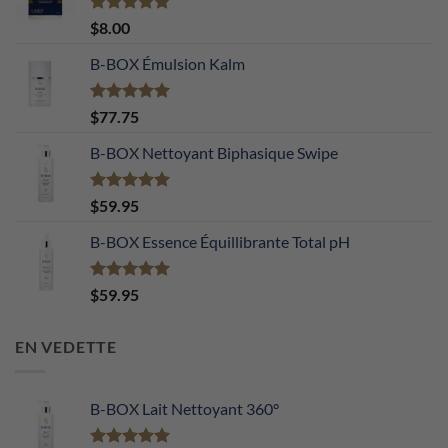
Note
5.00
$
8.00
sur 5
B-BOX Émulsion Kalm
Note
5.00
$
77.75
sur 5
B-BOX Nettoyant Biphasique Swipe
Note
5.00
$
59.95
sur 5
B-BOX Essence Équillibrante Total pH
Note
5.00
$
59.95
sur 5
EN VEDETTE
B-BOX Lait Nettoyant 360°