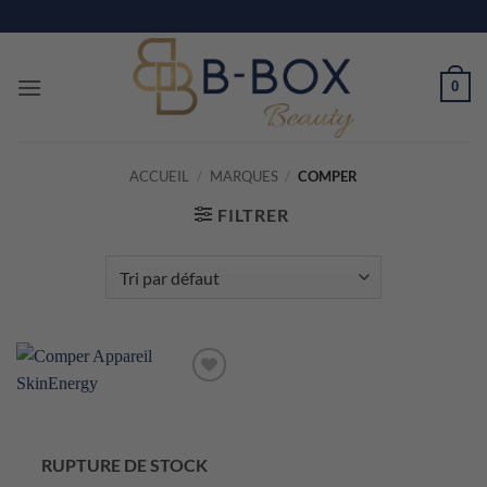
Passer
au
contenu
0
ACCUEIL
/
MARQUES
/
COMPER
FILTRER
Ajouter
à la liste
de
souhaits
RUPTURE DE STOCK