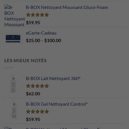
sur 5
B-BOX Nettoyant Moussant Gluco-Foam
Note
5.00
$
59.95
sur 5
eCarte-Cadeau
Price
$
25.00
–
$
100.00
range:
$25.00
through
LES MIEUX NOTÉS
$100.00
B-BOX Lait Nettoyant 360°
Note
5.00
$
62.00
sur 5
B-BOX Gel Nettoyant Control*
Note
5.00
$
59.95
sur 5