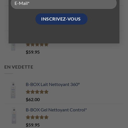
Note
5.00
$
77.75
sur 5
B-BOX Nettoyant Biphasique Swipe
Note
5.00
$
59.95
sur 5
B-BOX Essence Équillibrante Total pH
Note
5.00
$
59.95
sur 5
EN VEDETTE
B-BOX Lait Nettoyant 360°
Note
5.00
$
62.00
sur 5
B-BOX Gel Nettoyant Control*
Note
5.00
$
59.95