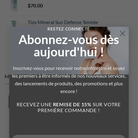
$
70.00
Tizo Mineral Sun Defence Teintée
RESTEZ CONNECTÉ
×
$
88.00
Abonnez-vous dès
B-Box Balance Gel
aujourd'hui !
$
74.95
Inscrivez-vous pour recevoir notre infolettre et soyez
les premiers à être informés de nos nouveaux services,
MEILLEURS VENDEURS
des lancements de produits, des promotions et plus
encore !
B-BOX-19 Soin des Mains Intensifs
RECEVEZ UNE
REMISE DE 15%
SUR VOTRE
PREMIÈRE COMMANDE !
Note
5.00
$
8.00
sur 5
B-BOX Émulsion Kalm