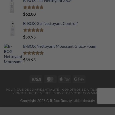
B-BOX Lait Nettoyant 360°
Note
5.00
$
62.00
sur 5
B-BOX Gel Nettoyant Control*
Note
5.00
$
59.95
sur 5
B-BOX Nettoyant Moussant Gluco-Foam
Note
5.00
$
59.95
sur 5
Visa
MasterCard
Apple
Google
Pay
Pay
POLITIQUE DE CONFIDENTIALITÉ
CONDITIONS D’UTILISATION
CONDITIONS DE VENTE
SUIVRE DE VOTRE COMMANDE
Copyright 2026 ©
B-Box Beauty
| #bboxbeauty
This website uses 'cookies' to give you the best, most relevant