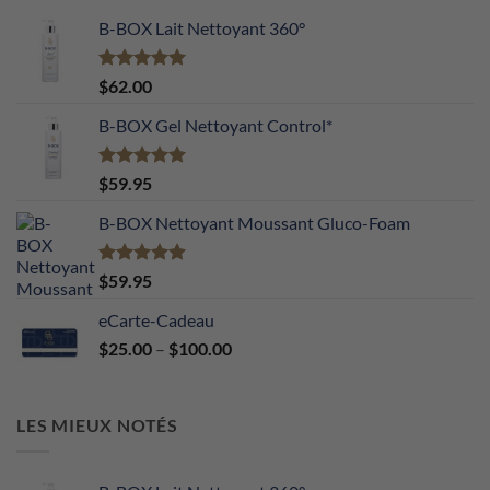
B-BOX Lait Nettoyant 360°
Note
5.00
$
62.00
sur 5
B-BOX Gel Nettoyant Control*
Note
5.00
$
59.95
sur 5
B-BOX Nettoyant Moussant Gluco-Foam
Note
5.00
$
59.95
sur 5
eCarte-Cadeau
Price
$
25.00
–
$
100.00
range:
$25.00
through
LES MIEUX NOTÉS
$100.00