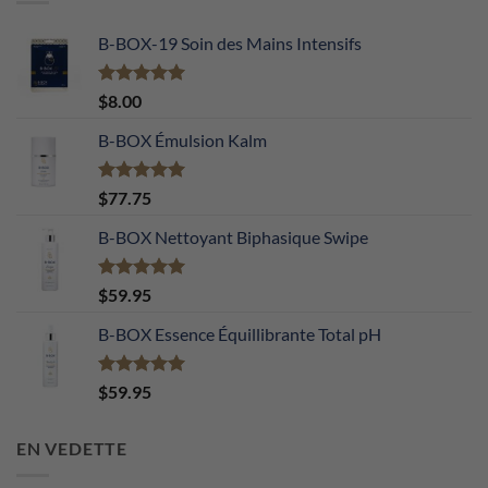
B-BOX-19 Soin des Mains Intensifs
Note
5.00
$
8.00
sur 5
B-BOX Émulsion Kalm
Note
5.00
$
77.75
sur 5
B-BOX Nettoyant Biphasique Swipe
Note
5.00
$
59.95
sur 5
B-BOX Essence Équillibrante Total pH
Note
5.00
$
59.95
sur 5
EN VEDETTE