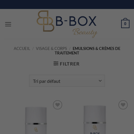
Passer
au
contenu
0
ACCUEIL
/
VISAGE & CORPS
/
EMULSIONS & CRÈMES DE
TRAITEMENT
FILTRER