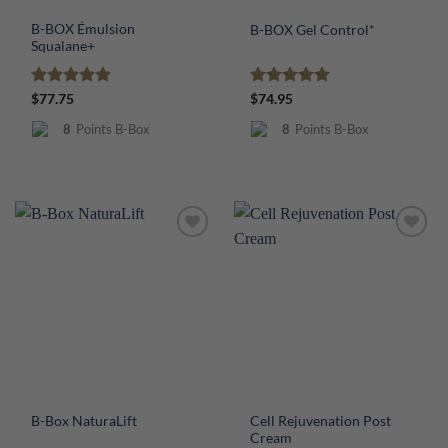
B-BOX Émulsion
B-BOX Gel Control*
Squalane+
Note
4.9
Note
5
sur
$
77.75
$
74.95
sur 5
5
8
Points B-Box
8
Points B-Box
Cell Rejuvenation Post
B-Box NaturaLift
Cream