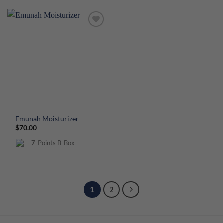
Emunah Moisturizer
$
70.00
7
Points B-Box
1
2