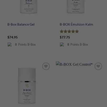
B-Box Balance Gel
B-BOX Émulsion Kalm
Note
5
sur
$
74.95
$
77.75
5
8
Points B-Box
8
Points B-Box