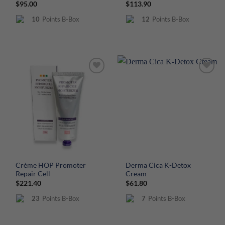
$
95.00
$
113.90
10
Points B-Box
12
Points B-Box
Crème HOP Promoter
Derma Cica K-Detox
Repair Cell
Cream
$
221.40
$
61.80
23
Points B-Box
7
Points B-Box