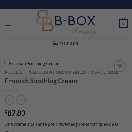
Passer
au
contenu
0
FILTRER
ACCUEIL
/
PRÉOCCUPATIONS CUTANÉES
/
PEAU GRASSE
Emunah Soothing Cream
87.80
$
Une crème apaisante pour diverses problématiques de la
peau.