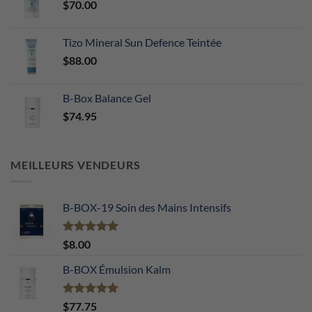
$
70.00
Tizo Mineral Sun Defence Teintée
$
88.00
B-Box Balance Gel
$
74.95
MEILLEURS VENDEURS
B-BOX-19 Soin des Mains Intensifs
Note
5.00
$
8.00
sur 5
B-BOX Émulsion Kalm
Note
5.00
$
77.75