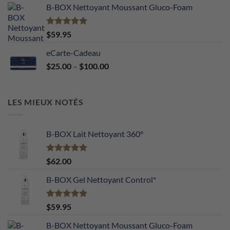
B-BOX Nettoyant Moussant Gluco-Foam
Note
5.00
$
59.95
sur 5
eCarte-Cadeau
Price
$
25.00
–
$
100.00
range:
$25.00
through
LES MIEUX NOTÉS
$100.00
B-BOX Lait Nettoyant 360°
Note
5.00
$
62.00
sur 5
B-BOX Gel Nettoyant Control*
Note
5.00
$
59.95
sur 5
B-BOX Nettoyant Moussant Gluco-Foam