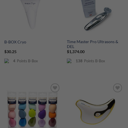
Time Master Pro Ultrasons &
B-BOX Cryo
DEL
$
30.25
$
1,374.00
4
Points B-Box
138
Points B-Box