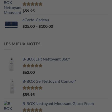
Note
5.00
$
59.95
sur 5
eCarte-Cadeau
Price
$
25.00
–
$
100.00
range:
$25.00
through
LES MIEUX NOTÉS
$100.00
B-BOX Lait Nettoyant 360°
Note
5.00
$
62.00
sur 5
B-BOX Gel Nettoyant Control*
Note
5.00
$
59.95
sur 5
B-BOX Nettoyant Moussant Gluco-Foam