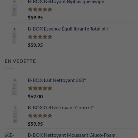
B-BOX Nettoyant Biphasique Swipe
Note
5.00
$
59.95
sur 5
B-BOX Essence Équillibrante Total pH
Note
5.00
$
59.95
sur 5
EN VEDETTE
B-BOX Lait Nettoyant 360°
Note
5.00
$
62.00
sur 5
B-BOX Gel Nettoyant Control*
Note
5.00
$
59.95
sur 5
B-BOX Nettoyant Moussant Gluco-Foam