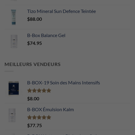
Tizo Mineral Sun Defence Teintée
$
88.00
B-Box Balance Gel
$
74.95
MEILLEURS VENDEURS
B-BOX-19 Soin des Mains Intensifs
Note
5.00
$
8.00
sur 5
B-BOX Émulsion Kalm
Note
5.00
$
77.75
sur 5