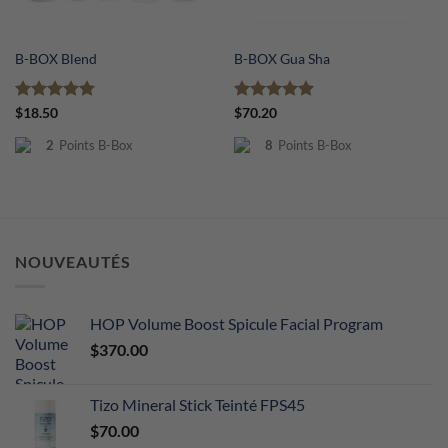
B-BOX Blend
B-BOX Gua Sha
Note
5
sur
Note
5
sur
$
18.50
$
70.20
5
5
2
Points B-Box
8
Points B-Box
NOUVEAUTÉS
HOP Volume Boost Spicule Facial Program
$
370.00
Tizo Mineral Stick Teinté FPS45
$
70.00