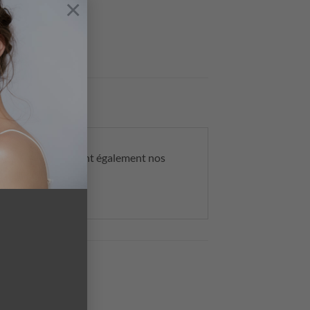
×
soleil, mais contient également nos
our anti-âge.