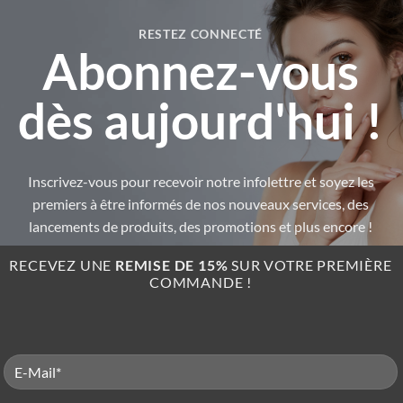
RESTEZ CONNECTÉ
Abonnez-vous
dès aujourd'hui !
S
LES ACTIFS
AVIS (0)
Inscrivez-vous pour recevoir notre infolettre et soyez les
premiers à être informés de nos nouveaux services, des
ion protège non seulement votre peau des dommages causés par le 
lancements de produits, des promotions et plus encore !
tres ingrédients qui vous offrent tous les avantages d’un soin de j
RECEVEZ UNE
REMISE DE 15%
SUR VOTRE PREMIÈRE
COMMANDE !