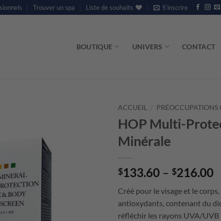
sionnels
Trouver un spa
Liste de souhaits
S’inscrire
BOUTIQUE
UNIVERS
CONTACT
ACCUEIL
/
PRÉOCCUPATIONS 
HOP Multi-Protec
Minérale
P
133.60
–
216.00
$
$
r
Créé pour le visage et le corps,
$
antioxydants, contenant du diox
t
réfléchir les rayons UVA/UVB n
$