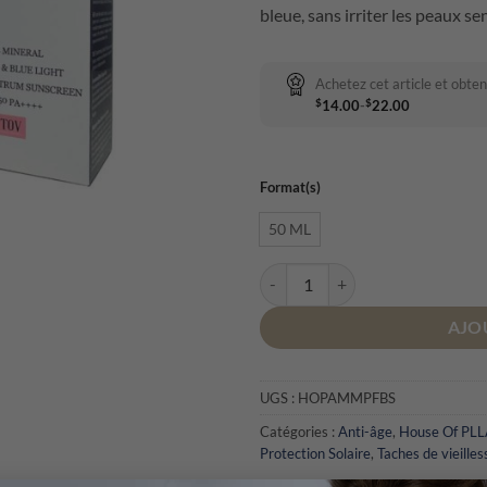
bleue, sans irriter les peaux se
Achetez cet article et obte
$
$
14.00
-
22.00
Format(s)
50 ML
quantité de HOP Multi-Protectio
AJO
UGS :
HOPAMMPFBS
Catégories :
Anti-âge
,
House Of PL
Protection Solaire
,
Taches de vieill