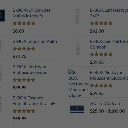
B-BOX-19 Soin des
B-BOX Lait Nettoy
Mains Intensifs
360°
Note
5.00
Note
5.00
$
8.00
$
62.00
sur 5
sur 5
B-BOX Émulsion Kalm
B-BOX Gel Nettoy
Control*
Note
5.00
$
77.75
sur 5
Note
5.00
$
59.95
sur 5
B-BOX Nettoyant
Biphasique Swipe
B-BOX Nettoyant
Moussant Gluco-F
Note
5.00
$
59.95
sur 5
Note
5.00
$
59.95
sur 5
B-BOX Essence
Équillibrante Total pH
eCarte-Cadeau
P
$
25.00
–
$
100.00
r
Note
5.00
$
59.95
$
sur 5