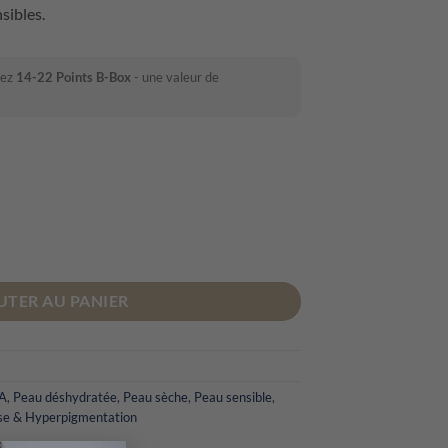
nsibles.
nez
14-22
Points B-Box
- une valeur de
n Visage & Corps Minérale
UTER AU PANIER
LA
,
Peau déshydratée
,
Peau sèche
,
Peau sensible
,
esse & Hyperpigmentation