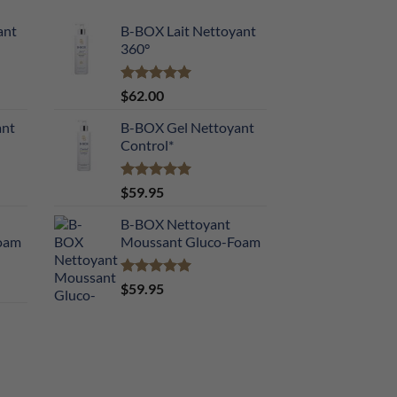
ant
B-BOX Lait Nettoyant
360°
Note
5.00
$
62.00
sur 5
ant
B-BOX Gel Nettoyant
Control*
Note
5.00
$
59.95
sur 5
B-BOX Nettoyant
oam
Moussant Gluco-Foam
Note
5.00
$
59.95
sur 5
rice
ange:
25.00