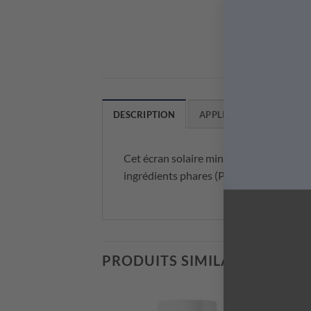
DESCRIPTION
APPLICATION & CONSEIL
Cet écran solaire minéral multiprotect
ingrédients phares (PLLA et 4GF) et d’au
PRODUITS SIMILAIRES