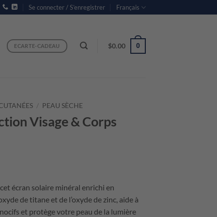
Se connecter / S’enregistrer
Français
$
0.00
0
ECARTE-CADEAU
CUTANÉES
/
PEAU SÈCHE
tion Visage & Corps
rice
ange:
 cet écran solaire minéral enrichi en
133.60
yde de titane et de l’oxyde de zinc, aide à
hrough
ocifs et protège votre peau de la lumière
216.00