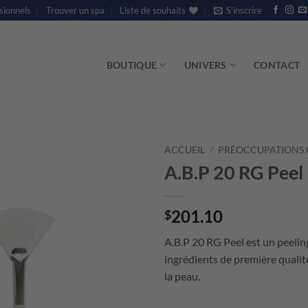
sionnels
Trouver un spa
Liste de souhaits
S’inscrire
BOUTIQUE
UNIVERS
CONTACT
ACCUEIL
/
PRÉOCCUPATIONS 
A.B.P 20 RG Peel
201.10
$
A.B.P 20 RG Peel est un peelin
ingrédients de première qualit
la peau.