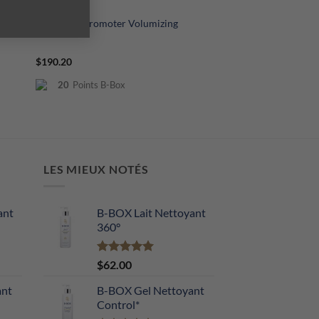
HOP+ Gel Promoter Volumizing
$
190.20
20
Points B-Box
LES MIEUX NOTÉS
ant
B-BOX Lait Nettoyant
360°
Note
5.00
$
62.00
sur 5
ant
B-BOX Gel Nettoyant
Control*