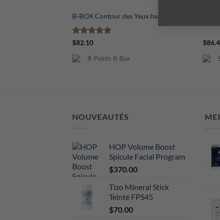
B-BOX Contour des Yeux ha+ôl
HOP B
Note
5
sur
$
82.10
$
86.
5
9
Points B-Box
NOUVEAUTÉS
ME
HOP Volume Boost
Spicule Facial Program
$
370.00
Tizo Mineral Stick
Teinté FPS45
$
70.00