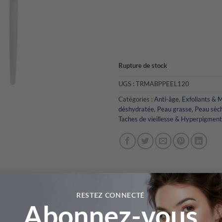
Rupture de stock
UGS :
TRMABPPEEL120
Catégories :
Anti-âge
,
Exfoliants & 
déshydratée
,
Peau grasse
,
Peau sèc
Taches de vieillesse & Hyperpigment
RESTEZ CONNECTÉ
Abonnez-vous
S
LES ACTIFS
AVIS (0)