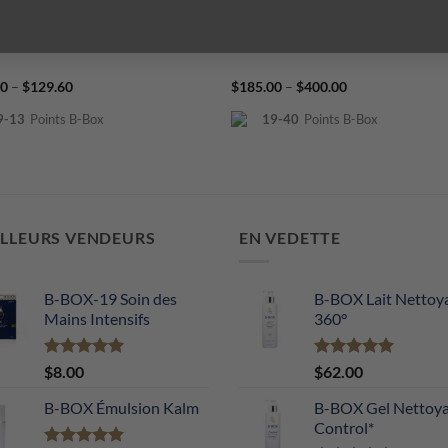
ruine Pilleo Stem Cell
HOP Multi-Sérum Caviplla
Price
Price
40
–
$
129.60
$
185.00
–
$
400.00
range:
range:
$86.40
$185.00
9-13
Points B-Box
19-40
Points B-Box
through
through
$129.60
$400.00
ILLEURS VENDEURS
EN VEDETTE
B-BOX-19 Soin des
B-BOX Lait Nettoy
Mains Intensifs
360°
Note
5.00
Note
5.00
$
8.00
$
62.00
sur 5
sur 5
B-BOX Émulsion Kalm
B-BOX Gel Nettoy
Control*