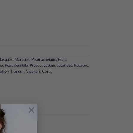
Masques
,
Marques
,
Peau acnéique
,
Peau
he
,
Peau sensible
,
Préoccupations cutanées
,
Rosacée
,
ation
,
Trandmi
,
Visage & Corps
×