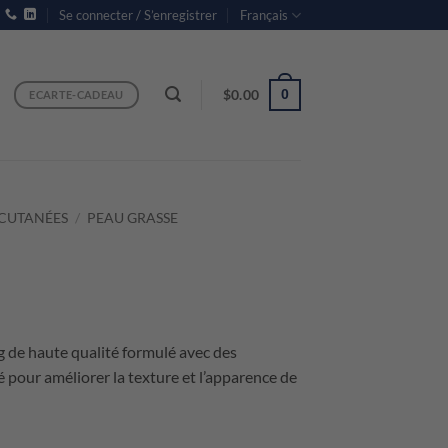
Se connecter / S’enregistrer
Français
$
0.00
0
ECARTE-CADEAU
CUTANÉES
/
PEAU GRASSE
g de haute qualité formulé avec des
é pour améliorer la texture et l’apparence de