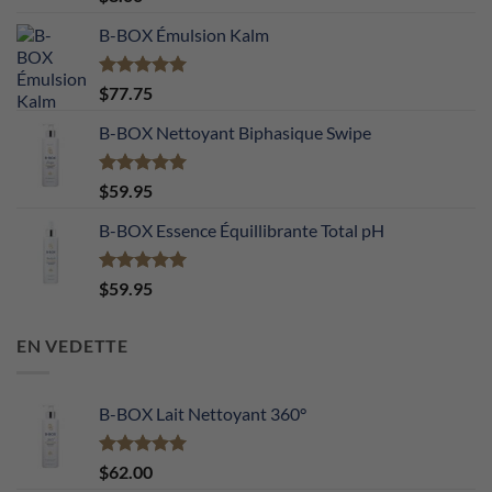
sur 5
B-BOX Émulsion Kalm
Note
5.00
$
77.75
sur 5
B-BOX Nettoyant Biphasique Swipe
Note
5.00
$
59.95
sur 5
B-BOX Essence Équillibrante Total pH
Note
5.00
$
59.95
sur 5
EN VEDETTE
B-BOX Lait Nettoyant 360°
Note
5.00
$
62.00
sur 5