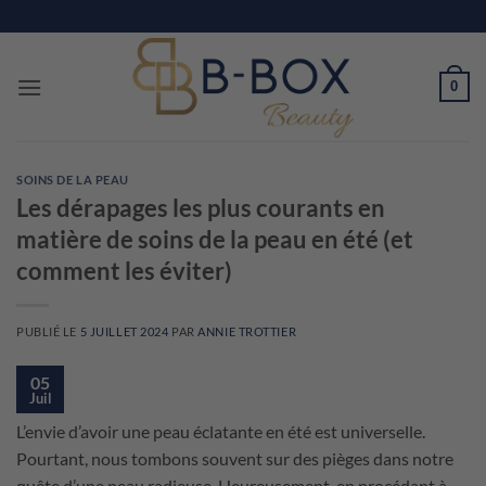
Passer
au
contenu
0
SOINS DE LA PEAU
Les dérapages les plus courants en
matière de soins de la peau en été (et
comment les éviter)
PUBLIÉ LE
5 JUILLET 2024
PAR
ANNIE TROTTIER
05
Juil
L’envie d’avoir une peau éclatante en été est universelle.
Pourtant, nous tombons souvent sur des pièges dans notre
quête d’une peau radieuse. Heureusement, en procédant à