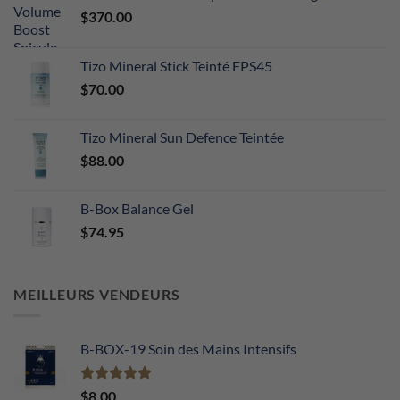
$
370.00
Tizo Mineral Stick Teinté FPS45
$
70.00
Tizo Mineral Sun Defence Teintée
$
88.00
B-Box Balance Gel
$
74.95
MEILLEURS VENDEURS
B-BOX-19 Soin des Mains Intensifs
Note
5.00
$
8.00