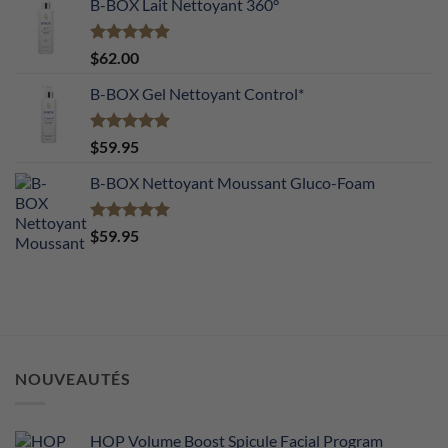
B-BOX Lait Nettoyant 360°
reconstruit,
apaise
et
illumine
Note
5.00
$
62.00
la
sur 5
peau.
B-BOX Gel Nettoyant Control*
Note
5.00
$
59.95
sur 5
B-BOX Nettoyant Moussant Gluco-Foam
Note
5.00
$
59.95
sur 5
NOUVEAUTÉS
HOP Volume Boost Spicule Facial Program