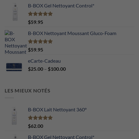
B-BOX Gel Nettoyant Control*
Note
5.00
$
59.95
sur 5
B-BOX Nettoyant Moussant Gluco-Foam
Note
5.00
$
59.95
sur 5
eCarte-Cadeau
Price
$
25.00
–
$
100.00
range:
$25.00
through
LES MIEUX NOTÉS
$100.00
B-BOX Lait Nettoyant 360°
Note
5.00
$
62.00
sur 5
B-BOX Gel Nettoyant Control*