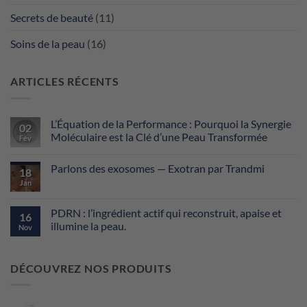
Secrets de beauté
(11)
Soins de la peau
(16)
ARTICLES RÉCENTS
L’Équation de la Performance : Pourquoi la Synergie
02
Moléculaire est la Clé d’une Peau Transformée
Fév
Aucun
commentaire
Parlons des exosomes — Exotran par Trandmi
sur
18
L’Équation
Jan
Aucun
de
commentaire
la
sur
Performance
Parlons
PDRN : l’ingrédient actif qui reconstruit, apaise et
:
16
des
Pourquoi
illumine la peau.
exosomes
Nov
la
—
Synergie
Aucun
Exotran
Moléculaire
commentaire
par
est
sur
Trandmi
DÉCOUVREZ NOS PRODUITS
la
PDRN
Clé
:
d’une
l’ingrédient
Peau
actif
Transformée
qui